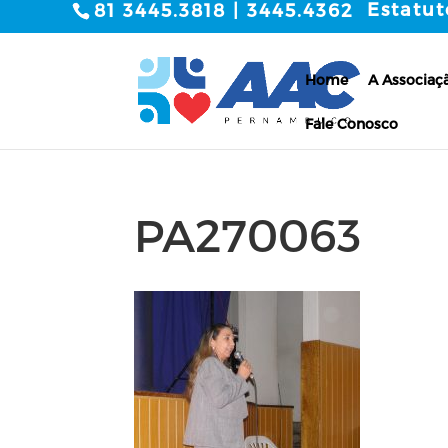
Estatut
81 3445.3818 | 3445.4362
Home
A Associaç
Fale Conosco
PA270063