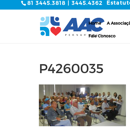
Estatut
81 3445.3818 | 3445.4362
Home
A Associaç
Fale Conosco
P4260035