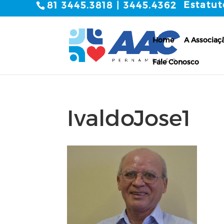
Estatut
81 3445.3818 | 3445.4362
Home
A Associaç
Fale Conosco
IvaldoJose1