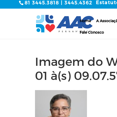
Estatut
81 3445.3818 | 3445.4362
Home
A Associaç
Fale Conosco
Imagem do Wh
01 à(s) 09.07